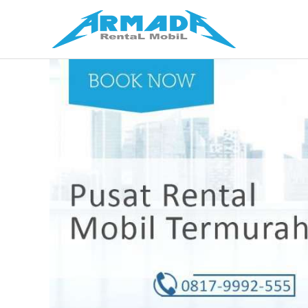
Lewati
ke
konten